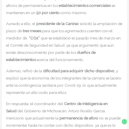
aforos de permanencia en los
establecimientos comerciales
se
mantienen en un
50 por ciento
como máximo.
Aunado a ello, el
presidente de la Canirac
solicitó la ampliación de
plazo de
tres meses
para que los agremiados cuenten con el
medidor de
“CO2”
que se estableció el pasado mes de marzo en
el Comité de Seguridad en Salud, ya que argumentó que aún
existe desconocimiento por parte de los
dueños de
establecimientos
acerca del funcionamiento.
Además, refirió de la
dificultad para adquirir dicho dispositivo,
y
explicó que la economía de los integrantes de la cámara se lacero
ante la contingencia sanitaria por Covid-19, lo que actualmente
representa un alto costo para ellos.
En respuesta, el coordinador del
Centro de Inteligencia en
Salud
del Gobierno de Michoacán, Arturo Rosillo García,
mencionó que actualmente la
permanencia de aforo
no se puede
Wh
Fa
In
Twi
f
incrementar hasta no contar con dicho dispositivo, ya que es lo