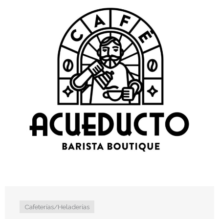
Cafeterías/Heladerías