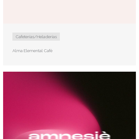
Cafeterías/Heladerías
Alma Elemental Café