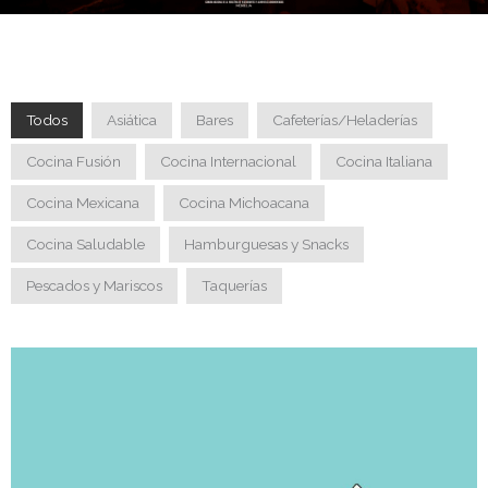
Todos
Asiática
Bares
Cafeterías/Heladerías
Cocina Fusión
Cocina Internacional
Cocina Italiana
Cocina Mexicana
Cocina Michoacana
Cocina Saludable
Hamburguesas y Snacks
Pescados y Mariscos
Taquerías