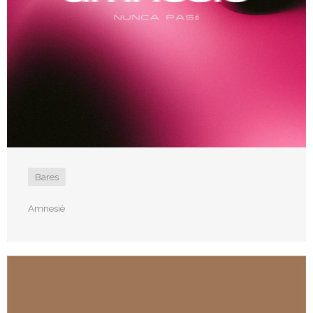
Bares
Amnesiè