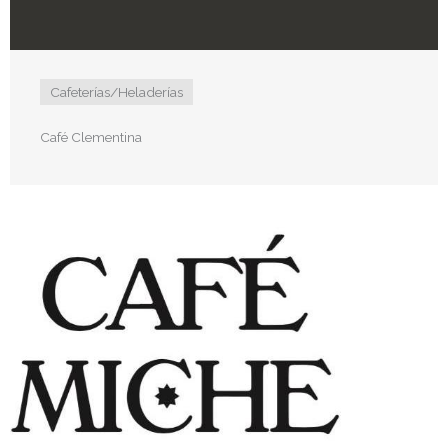
Cafeterías/Heladerías
Café Clementina