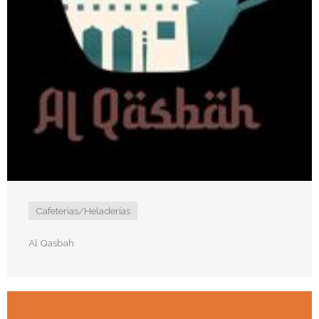
Cafeterías/Heladerías
Al Qasbah