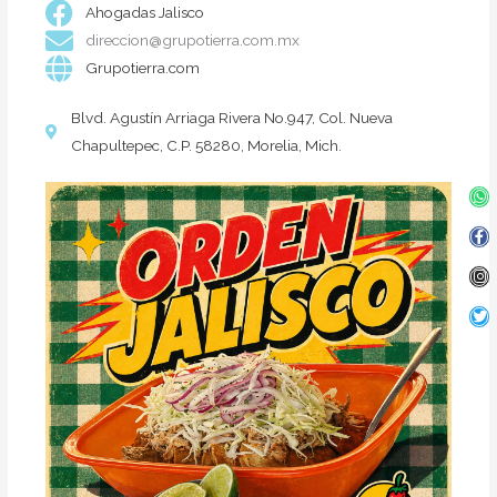
Ahogadas Jalisco
direccion@grupotierra.com.mx
Grupotierra.com
Blvd. Agustín Arriaga Rivera No.947, Col. Nueva
Chapultepec, C.P. 58280, Morelia, Mich.
Wh
Fa
In
Twi
f