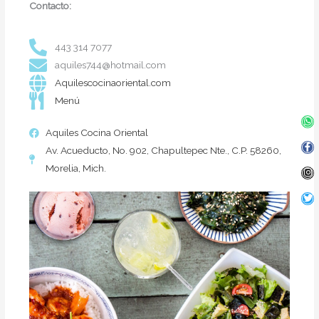
Contacto:
443 314 7077
aquiles744@hotmail.com
Aquilescocinaoriental.com
Menú
Wh
Fa
In
Twi
f
Aquiles Cocina Oriental
Av. Acueducto, No. 902, Chapultepec Nte., C.P. 58260,
Morelia, Mich.