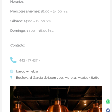
Horarios
:
Miércoles a viernes:
18:00 – 24:00 hrs.
Sábado
: 14:00 – 24:00 hrs.
Domingo
: 13:00 – 18:00 hrs.
Contacto:
443 477 4378
bardo.winebar
Boulevard Garcia de Leon 700, Morelia, Mexico 58280
Wh
Fa
In
Twi
f