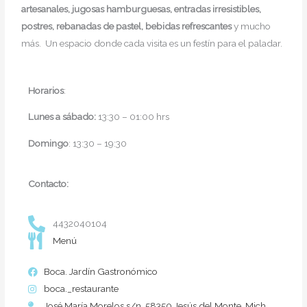
artesanales, jugosas hamburguesas, entradas irresistibles,
postres, rebanadas de pastel, bebidas refrescantes
y mucho
más. Un espacio donde cada visita es un festín para el paladar.
Horarios
:
Lunes a sábado:
13:30 – 01:00 hrs
Domingo
: 13:30 – 19:30
Contacto:
4432040104
Menú
Boca. Jardín Gastronómico
boca._restaurante
José María Morelos s/n, 58350 Jesús del Monte, Mich.