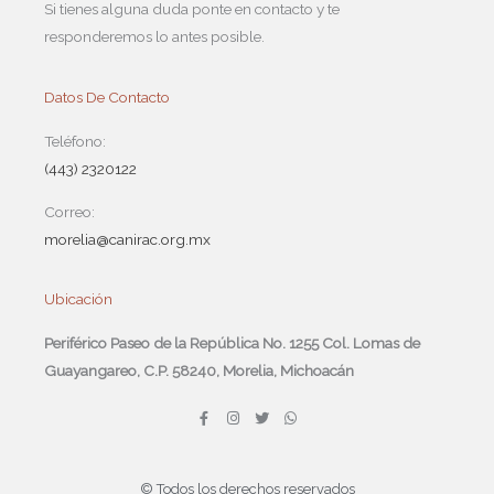
Si tienes alguna duda ponte en contacto y te
responderemos lo antes posible.
Datos De Contacto
Teléfono:
(443) 2320122
Correo:
morelia@canirac.org.mx
Ubicación
Periférico Paseo de la República No. 1255 Col. Lomas de
Guayangareo, C.P. 58240, Morelia, Michoacán
F
I
T
W
a
n
w
h
c
s
i
a
e
t
t
t
b
a
t
s
o
g
e
a
© Todos los derechos reservados