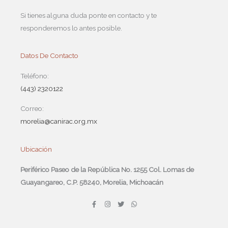
Si tienes alguna duda ponte en contacto y te
responderemos lo antes posible.
Datos De Contacto
Teléfono:
(443) 2320122
Correo:
morelia@canirac.org.mx
Ubicación
Periférico Paseo de la República No. 1255 Col. Lomas de
Guayangareo, C.P. 58240, Morelia, Michoacán
F
I
T
W
a
n
w
h
c
s
i
a
e
t
t
t