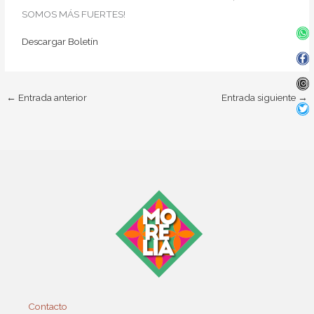
SOMOS MÁS FUERTES!
Wh
Fa
In
Twi
f
Descargar Boletín
←
Entrada anterior
Entrada siguiente
→
Contacto