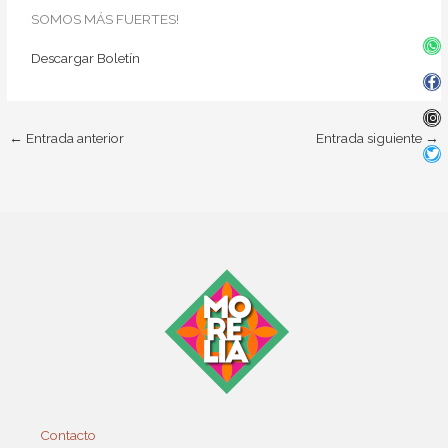
SOMOS MÁS FUERTES!
Wh
Fa
In
Twi
f
Descargar Boletín
←
Entrada anterior
Entrada siguiente
→
Contacto