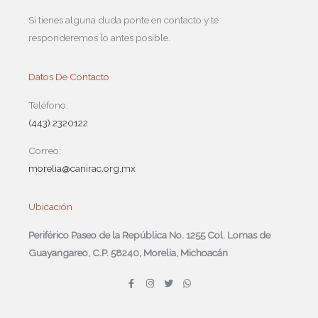
Si tienes alguna duda ponte en contacto y te
responderemos lo antes posible.
Datos De Contacto
Teléfono:
(443) 2320122
Correo:
morelia@canirac.org.mx
Ubicación
Periférico Paseo de la República No. 1255 Col. Lomas de
Guayangareo, C.P. 58240, Morelia, Michoacán
F
I
T
W
a
n
w
h
c
s
i
a
e
t
t
t
b
a
t
s