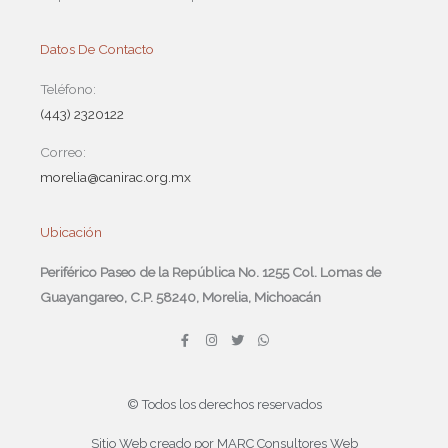
Datos De Contacto
Teléfono:
(443) 2320122
Correo:
morelia@canirac.org.mx
Ubicación
Periférico Paseo de la República No. 1255 Col. Lomas de
Guayangareo, C.P. 58240, Morelia, Michoacán
F
I
T
W
a
n
w
h
c
s
i
a
e
t
t
t
b
a
t
s
o
g
e
a
© Todos los derechos reservados
o
r
r
p
k
a
p
-
m
Sitio Web creado por MARC Consultores Web