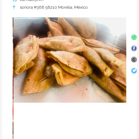
sonora #368 58210 Morelia, México
Wh
Fa
In
Twi
f