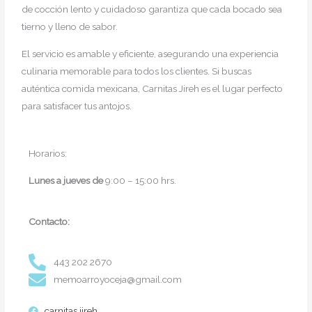
de cocción lento y cuidadoso garantiza que cada bocado sea
tierno y lleno de sabor.
El servicio es amable y eficiente, asegurando una experiencia
culinaria memorable para todos los clientes. Si buscas
auténtica comida mexicana, Carnitas Jireh es el lugar perfecto
para satisfacer tus antojos.
Horarios:
Lunes a jueves de
9:00 – 15:00 hrs.
Contacto:
443 202 2670
memoarroyoceja@gmail.com
carnitas jireh