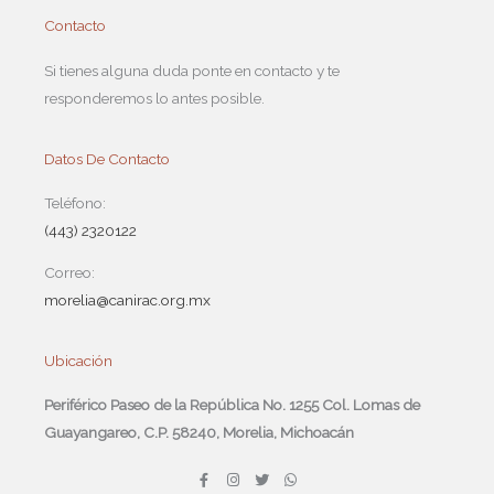
Contacto
Si tienes alguna duda ponte en contacto y te
responderemos lo antes posible.
Datos De Contacto
Teléfono:
(443) 2320122
Correo:
morelia@canirac.org.mx
Ubicación
Periférico Paseo de la República No. 1255 Col. Lomas de
Guayangareo, C.P. 58240, Morelia, Michoacán
F
I
T
W
a
n
w
h