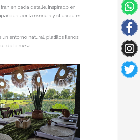
W
F
I
Tw
tran en cada detalle. Inspirado en
f
pañada por la esencia y el carácter
n entorno natural, platillos llenos
or de la mesa.