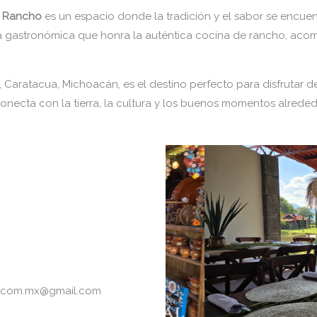
e Rancho
es un espacio donde la tradición y el sabor se encuen
ta gastronómica que honra la auténtica cocina de rancho, acom
aratacua, Michoacán, es el destino perfecto para disfrutar de u
onecta con la tierra, la cultura y los buenos momentos alreded
.com.mx@gmail.com