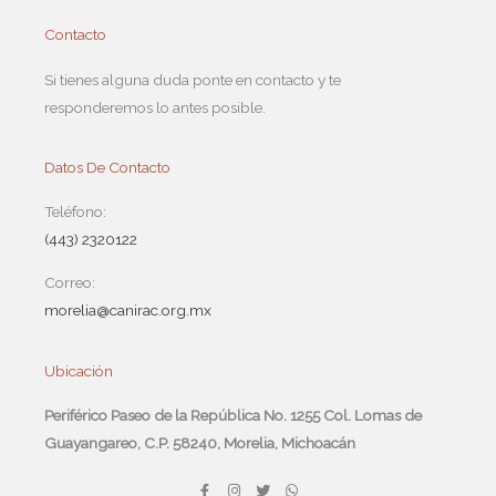
Contacto
Si tienes alguna duda ponte en contacto y te
responderemos lo antes posible.
Datos De Contacto
Teléfono:
(443) 2320122
Correo:
morelia@canirac.org.mx
Ubicación
Periférico Paseo de la República No. 1255 Col. Lomas de
Guayangareo, C.P. 58240, Morelia, Michoacán
F
I
T
W