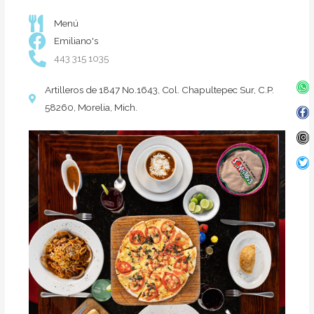
Menú
Emiliano's
443 315 1035
Wh
Fa
In
Twi
Artilleros de 1847 No.1643, Col. Chapultepec Sur, C.P.
f
58260, Morelia, Mich.