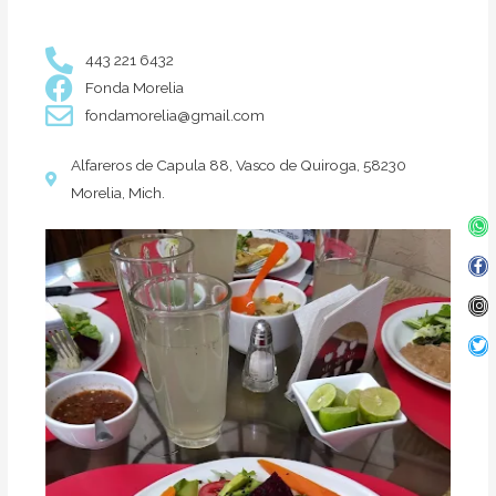
443 221 6432
Fonda Morelia
fondamorelia@gmail.com
Alfareros de Capula 88, Vasco de Quiroga, 58230
Morelia, Mich.
Wh
Fa
In
Twi
f