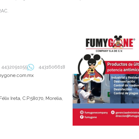
RAC.
4432091055
4431606618
mygone.com.mx
élix Ireta, C.P.58070, Morelia,