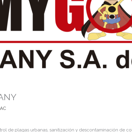
ANY
RAC
ntrol de plagas urbanas, sanitización y descontaminación de c