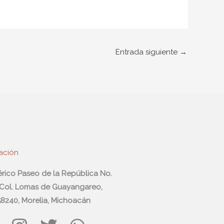
Entrada siguiente
→
ación
férico Paseo de la República No.
 Col. Lomas de Guayangareo,
 58240, Morelia, Michoacán