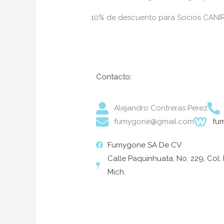
10% de descuento para Socios CANI
Contacto:
Alejandro Contreras Pérez
fumygone@gmail.com
fu
Fumygone SA De CV
Calle Paquinhuata, No. 229, Col. F
Mich.