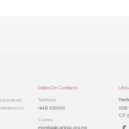
Datos De Contacto
Ubic
Teléfono:
Peri
da ponte en
(443) 2320122
1255
nderemos lo
C.P.
Correo:
morelia@canirac.org.mx