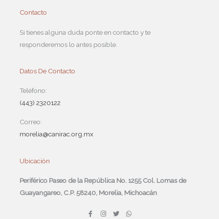
Contacto
Si tienes alguna duda ponte en contacto y te
responderemos lo antes posible.
Datos De Contacto
Teléfono:
(443) 2320122
Correo:
morelia@canirac.org.mx
Ubicación
Periférico Paseo de la República No. 1255 Col. Lomas de
Guayangareo, C.P. 58240, Morelia, Michoacán
F
I
T
W
a
n
w
h