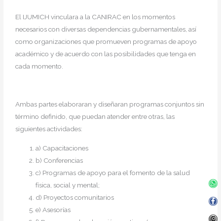
El IJUMICH vinculara a la CANIRAC en los momentos
necesarios con diversas dependencias gubernamentales, así
como organizaciones que promueven programas de apoyo
académico y de acuerdo con las posibilidades que tenga en
cada momento.
Ambas partes elaboraran y diseñaran programas conjuntos sin
término definido, que puedan atender entre otras, las
siguientes actividades:
a) Capacitaciones
b) Conferencias
c) Programas de apoyo para el fomento de la salud
Wh
Fa
In
Twi
física, social y mental;
f
d) Proyectos comunitarios
e) Asesorías