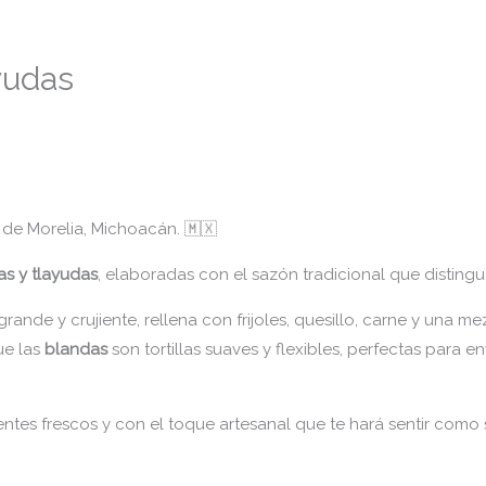
yudas
de Morelia, Michoacán. 🇲🇽
as y tlayudas
, elaboradas con el sazón tradicional que disting
grande y crujiente, rellena con frijoles, quesillo, carne y una 
ue las
blandas
son tortillas suaves y flexibles, perfectas para en
entes frescos y con el toque artesanal que te hará sentir como 