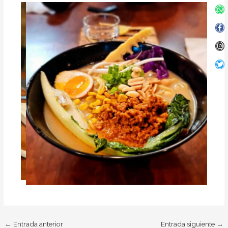
Wh
Fa
In
Twi
f
←
Entrada anterior
Entrada siguiente
→