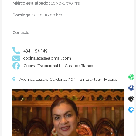
Miércoles a
sábado :
10:30-17:30 hrs
Domingo:
10:30-18:00 hrs.
Contacto:
434 115 6249
cocinalacasa@gmail.com
Cocina Tradicional La Casa de Blanca
Wh
Fa
In
Twi
Avenida Lázaro Cárdenas 304, Tzintzuntzán, Mexico
f