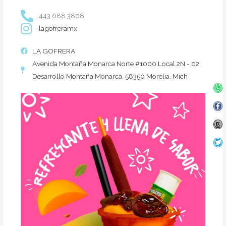
443 688 3808
lagofreramx
LA GOFRERA
Avenida Montaña Monarca Norte #1000 Local 2N - 02
Desarrollo Montaña Monarca, 58350 Morelia, Mich
Wh
Fa
In
Twi
f