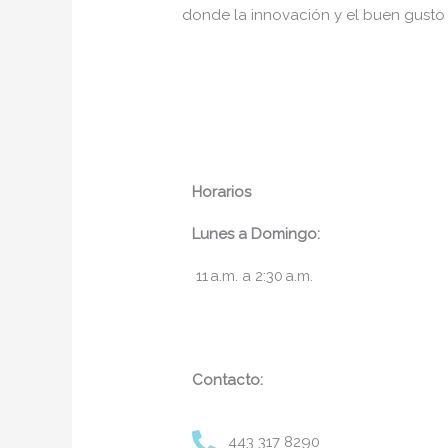
donde la innovación y el buen gusto 
Horarios
Lunes a Domingo:
11 a.m. a 2:30 a.m.
Contacto:
443 317 8290