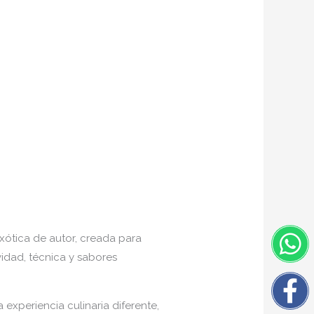
W
F
I
Tw
xótica de autor, creada para
f
vidad, técnica y sabores
 experiencia culinaria diferente,