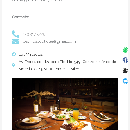
Contacto:
443 317 5775
losvinosboutique@gmail.com
Wh
Fa
In
Twi
f
Los Mirasoles
Av. Francisco I. Madero Pte, No. 549, Centro histórico de
Morelia, C.P. 58000, Morelia, Mich.