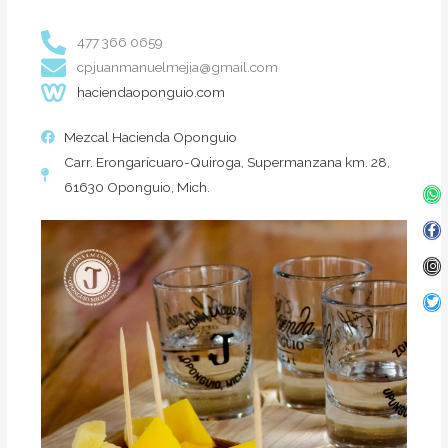
477 366 0659
cpjuanmanuelmejia@gmail.com
haciendaoponguio.com
Mezcal Hacienda Oponguio
Carr. Erongarícuaro-Quiroga, Supermanzana km. 28,
61630 Oponguio, Mich.
Wh
Fa
In
Twi
f