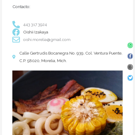
Contacto:
443 317 3924
Oishii Izakaya
oishi.morelia@gmail.com
Wh
Fa
In
Twi
f
Calle Gertrudis Bocanegra No. 939, Col. Ventura Puente,
C.P. 58020, Morelia, Mich.