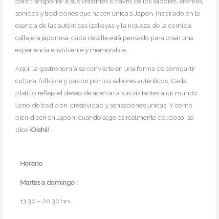
para transportar a sus visitantes a través de los sabores, aromas,
sonidos y tradiciones que hacen única a Japón. Inspirado en la
esencia de las auténticas izakayas y la riqueza de la comida
callejera japonesa, cada detalle está pensado para crear una
experiencia envolvente y memorable.
Aquí, la gastronomía se convierte en una forma de compartir
cultura, folklore y pasión por los sabores auténticos. Cada
platillo refleja el deseo de acercar a sus visitantes a un mundo
lleno de tradición, creatividad y sensaciones únicas. Y como
bien dicen en Japón, cuando algo es realmente delicioso, se
dice
¡Oishii!
.
Horario
Martes a domingo :
13:30 – 20:30 hrs.