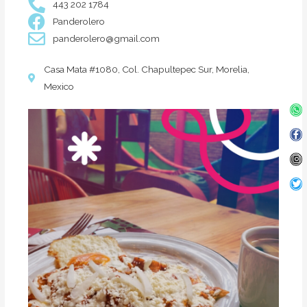
443 202 1784
Panderolero
panderolero@gmail.com
Casa Mata #1080, Col. Chapultepec Sur, Morelia,
Mexico
Wh
Fa
In
Twi
f