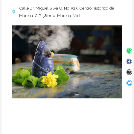
Calle Dr. Miguel Silva G. No. 525, Centro histórico de
Morelia, C.P. 58000, Morelia, Mich.
Wh
Fa
In
Twi
f