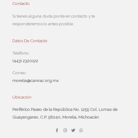
Contacto
Si tienes alguna duda ponte en contacto y te
responderemos lo antes posible.
Datos De Contacto
Teléfono:
(443) 2320122
Correo:
morelia@canirac.org.mx
Ubicación
Periférico Paseo de la República No. 1255 Col. Lomas de
Guayangareo, C.P. 58240, Morelia, Michoacán
F
I
T
W
a
n
w
h
c
s
i
a