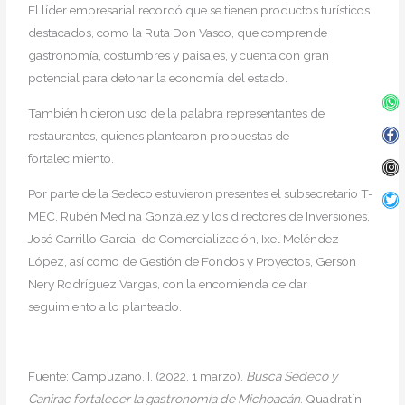
El líder empresarial recordó que se tienen productos turísticos
destacados, como la Ruta Don Vasco, que comprende
gastronomía, costumbres y paisajes, y cuenta con gran
potencial para detonar la economía del estado.
Wh
Fa
In
Twi
f
También hicieron uso de la palabra representantes de
restaurantes, quienes plantearon propuestas de
fortalecimiento.
Por parte de la Sedeco estuvieron presentes el subsecretario T-
MEC, Rubén Medina González y los directores de Inversiones,
José Carrillo Garcia; de Comercialización, Ixel Meléndez
López, así como de Gestión de Fondos y Proyectos, Gerson
Nery Rodríguez Vargas, con la encomienda de dar
seguimiento a lo planteado.
Fuente:
Campuzano, I. (2022, 1 marzo).
Busca Sedeco y
Canirac fortalecer la gastronomía de Michoacán
. Quadratín