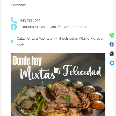
Contacto:
443 723 1037
Taquería Mixtas El Costeño Ventura Puente
Wh
Fa
In
Twi
f
Calz. Ventura Puente 1344, Electricistas, 58290 Morelia,
Mich.