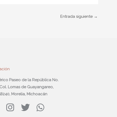
Entrada siguiente
→
ación
férico Paseo de la República No.
 Col. Lomas de Guayangareo,
 58240, Morelia, Michoacán
I
T
W
n
w
h