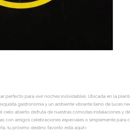
r perfecto para vivir noches inolvidables. Ubicada en la plant
xquisita gastronomía y un ambiente vibrante lleno de luces ne
el cielo abierto disfruta de nuestras cómodas instalaciones y d
s con amigos celebraciones especiales o simplemente para cone
a, tu próximo destino favorito está aquí!»