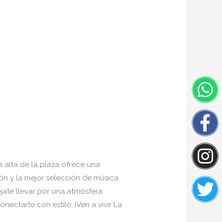
W
F
I
Tw
f
a alta de la plaza ofrece una
ón y la mejor selección de música
éjate llevar por una atmósfera
ctarte con estilo. ¡Ven a vivir La