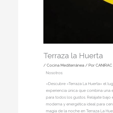
Terraza la Huerta
/
Cocina Mediterránea
/ Por
CANIRAC
Nosotros:
«Descubre «Terraza La Huerta» el luga
experiencia única que combina una e
para todos los gustos. Relájate bajo 
moderna y energética ideal para cena
magia de la noche en Terraza La Huert