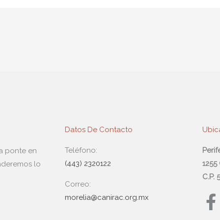
Datos De Contacto
Ubic
Teléfono:
Peri
da ponte en
(443) 2320122
1255
nderemos lo
C.P.
Correo:
F
morelia@canirac.org.mx
a