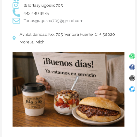
@Tortasyjugosrio705
443 449 9275
Tortasyjugosrio705@gmail.com
Av Solidaridad No. 705, Ventura Puente, C.P. 58020
Morelia, Mich.
Wh
Fa
In
Twi
f