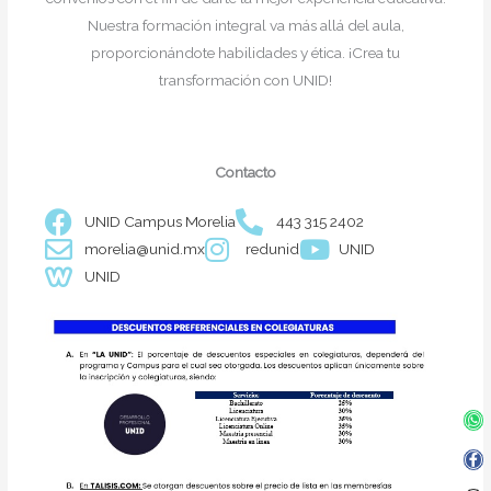
Nuestra formación integral va más allá del aula,
proporcionándote habilidades y ética. ¡Crea tu
transformación con UNID!
Contacto
UNID Campus Morelia
443 315 2402
morelia@unid.mx
redunid
UNID
UNID
Wh
Fa
In
Twi
f