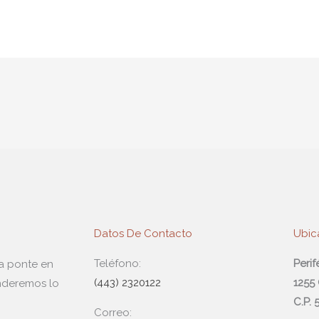
Datos De Contacto
Ubic
Teléfono:
Peri
da ponte en
(443) 2320122
1255
nderemos lo
C.P.
Correo: