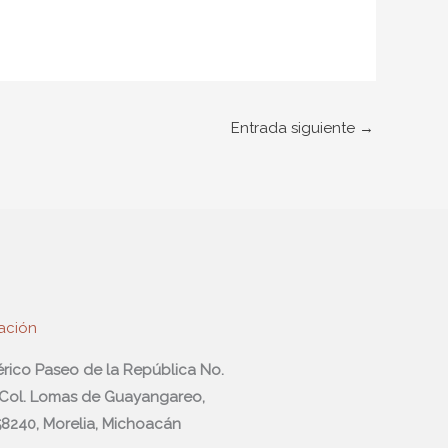
Entrada siguiente
→
ación
férico Paseo de la República No.
 Col. Lomas de Guayangareo,
 58240, Morelia, Michoacán