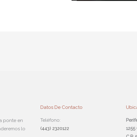
Datos De Contacto
Ubic
Teléfono:
Peri
da ponte en
(443) 2320122
1255
nderemos lo
C.P.