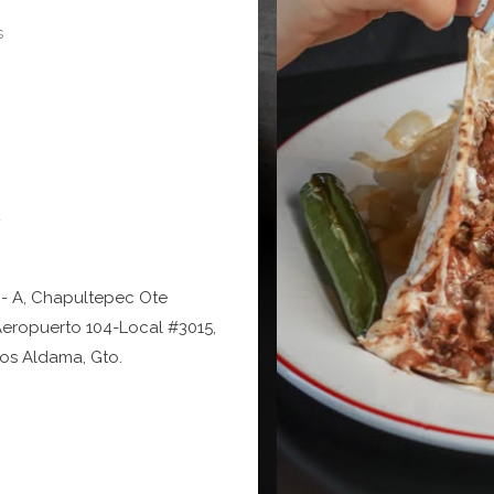
s
4
 - A, Chapultepec Ote
Aeropuerto 104-Local #3015,
los Aldama, Gto.