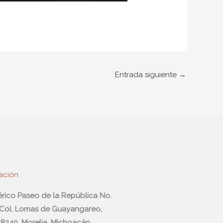
Entrada siguiente
→
ación
férico Paseo de la República No.
 Col. Lomas de Guayangareo,
 58240, Morelia, Michoacán