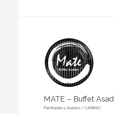
MATE
–
Buffet
Asador
MATE – Buffet Asad
Parrilladas y Asados
/
CANIRAC