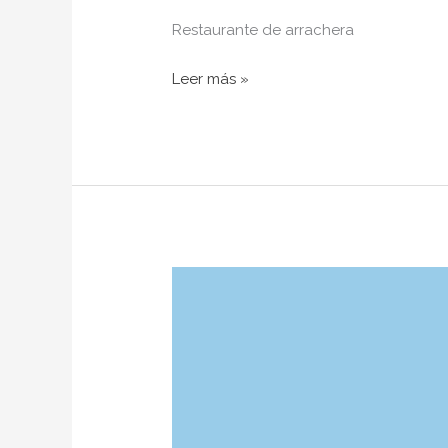
Restaurante de arrachera
Leer más »
El
Vacío
Asado
Argentino