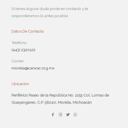
Si tienes alguna duda ponte en contacto y te
responderemos lo antes posible.
Datos De Contacto
Teléfono:
(443) 2320122
Correo:
morelia@canirac.org.mx
Ubicación
Periférico Paseo de la República No. 1255 Col. Lomas de
Guayangareo, C.P. 58240, Morelia, Michoacán
F
I
T
W
a
n
w
h
c
s
i
a
e
t
t
t