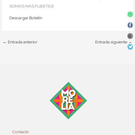
SOMOS MÁS FUERTES!
Wh
Fa
In
Twi
f
Descargar Boletín
←
Entrada anterior
Entrada siguiente
→
Contacto