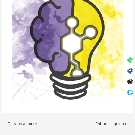
Wh
Fa
In
Twi
f
←
Entrada anterior
Entrada siguiente
→