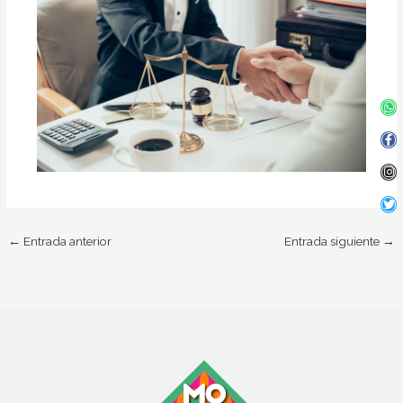
Wh
Fa
In
Twi
f
←
Entrada anterior
Entrada siguiente
→