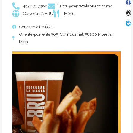
443 471 7968
labru@cervezalabru.com.mx
Cerveza LA BRU
Menú
Cervecería LA BRU
Oriente-poniente 365, Cd Industrial, 58200 Morelia,
Mich.