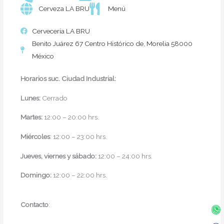
Cerveza LA BRU
Menú
Cervecería LA BRU
Benito Juárez 67 Centro Histórico de, Morelia 58000
México
Horarios suc. Ciudad Industrial:
Lunes:
Cerrado
Martes:
12:00 – 20:00 hrs.
Miércoles
: 12:00 – 23:00 hrs.
Jueves, viernes y sábado:
12:00 – 24:00 hrs.
Domingo:
12:00 – 22:00 hrs.
Contacto
:
Wh
Fa
In
Twi
f