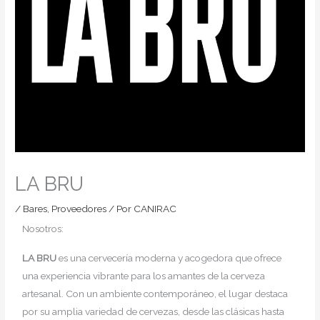
LA BRU
/
Bares
,
Proveedores
/ Por
CANIRAC
Nosotros:
LA BRU
es una cervecería moderna y acogedora que ofrece
una experiencia vibrante para los amantes de la cerveza
artesanal. Con un ambiente contemporáneo, el lugar destaca
por su amplia variedad de cervezas, desde las clásicas hasta