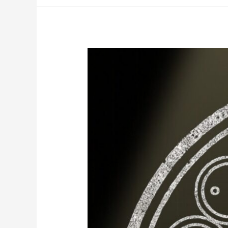
Cava
1911