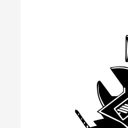
DE
MA’O
Desazolve
y
Mantenimiento
de
Occidente