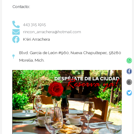
Contacto:
443 315 1915
rincon_arrachera@hotmail.com
K'éri Arrachera
Blvd. García de León #960, Nueva Chapultepec, 58280
Wh
Fa
In
Twi
Morelia, Mich.
f