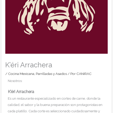
K’éri Arrachera
/
Cocina Mexicana
,
Parrilladas y Asados
/ Por
CANIRAC
Nosotros:
K’éri Arrachera
Es un restaurante especializado en cortes de carne, donde la
calidad, el sabor y la buena preparación son protagonistas en
cada platillo. Cada corte es seleccionado cuidadosamente y