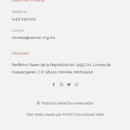
Datos De Contacto
Teléfono:
(443) 2320122
Correo:
morelia@canirac.org.mx
Ubicación
Periférico Paseo de la República No. 1255 Col. Lomas de
Guayangareo, C.P. 58240, Morelia, Michoacán
F
I
T
W
a
n
w
h
c
s
i
a
e
t
t
t
b
a
t
s
o
g
e
a
© Todos los derechos reservados
o
r
r
p
k
a
p
-
m
Sitio Web creado por MARC Consultores Web
f