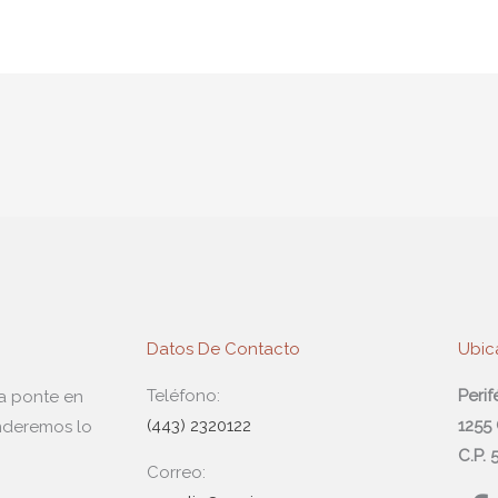
Datos De Contacto
Ubic
Teléfono:
Peri
da ponte en
(443) 2320122
1255
nderemos lo
C.P.
Correo: