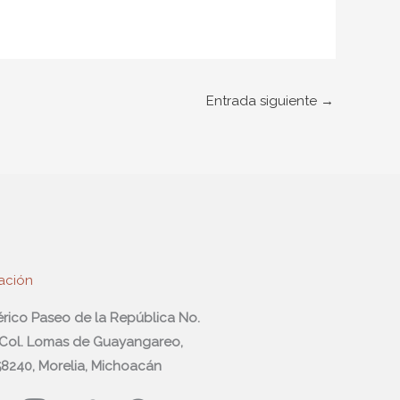
Entrada siguiente
→
ación
férico Paseo de la República No.
 Col. Lomas de Guayangareo,
 58240, Morelia, Michoacán