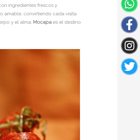
W
F
I
Tw
con ingredientes frescos y
f
cio amable, convirtiendo cada visita
erpo y el alma,
Mocapa
es el destino