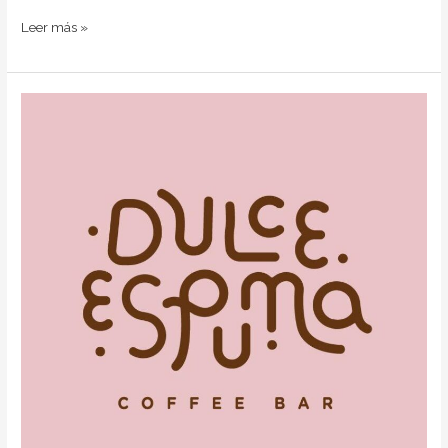
Leer más »
Dulce
Espuma