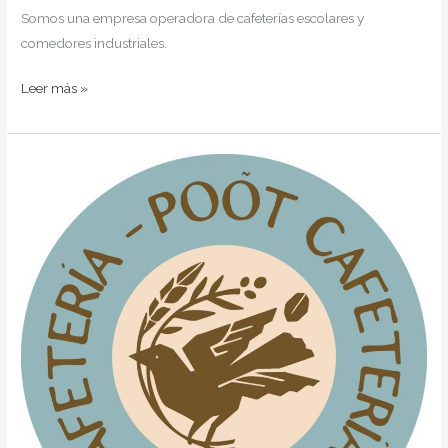
Somos una empresa operadora de cafeterías escolares y
comedores industriales.
Leer más »
POÕT
–
Almas
de
Café