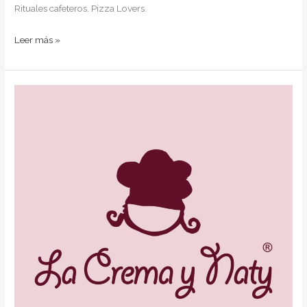
Rituales cafeteros. Pizza Lovers.
Leer más »
La
Crema
y
Naty