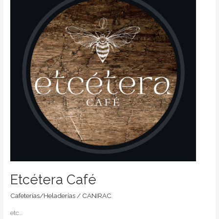
Etcétera Café
Cafeterías/Heladerías
/
CANIRAC
etc…