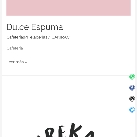
Dulce Espuma
Cafeterías/Heladerías
/
CANIRAC
Cafetería
Leer más »
Wh
Fa
In
Twi
f
Eureka
Snacks
&
Café