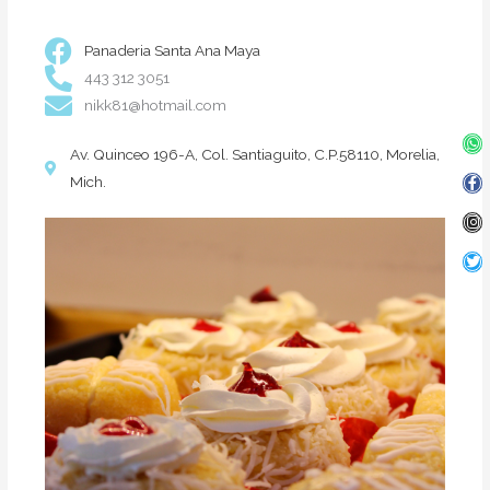
Panaderia Santa Ana Maya
443 312 3051
nikk81@hotmail.com
Wh
Fa
In
Twi
f
Av. Quinceo 196-A, Col. Santiaguito, C.P.58110, Morelia,
Mich.