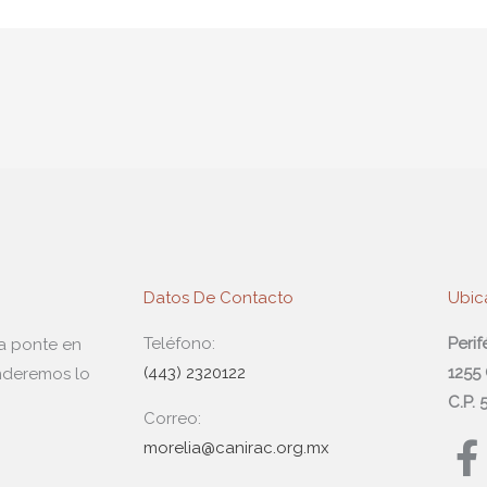
Datos De Contacto
Ubic
Teléfono:
Peri
da ponte en
(443) 2320122
1255
nderemos lo
C.P.
Correo:
F
morelia@canirac.org.mx