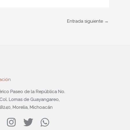
Entrada siguiente
→
ación
férico Paseo de la República No.
 Col. Lomas de Guayangareo,
 58240, Morelia, Michoacán
I
T
W