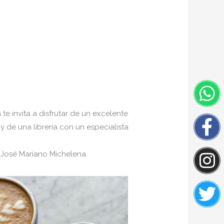
W
F
I
Tw
f
e invita a disfrutar de un excelente
y de una librería con un especialista
 José Mariano Michelena.