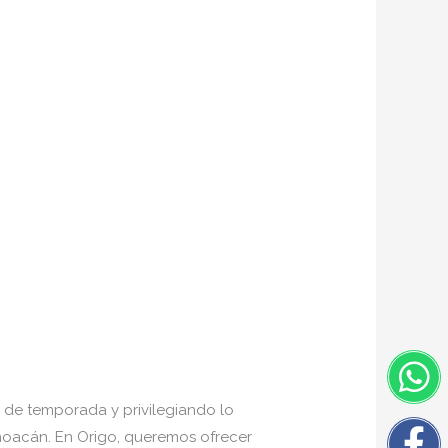
W
F
I
Tw
f
, de temporada y privilegiando lo
hoacán. En Origo, queremos ofrecer