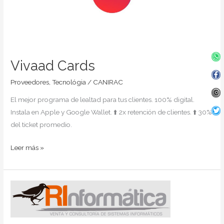
Wh
Fa
In
Twi
f
Vivaad Cards
Proveedores
,
Tecnológia
/
CANIRAC
El mejor programa de lealtad para tus clientes. 100% digital.
Instala en Apple y Google Wallet. ⬆️ 2x retención de clientes. ⬆️ 30%
del ticket promedio.
Leer más »
Rinformatica