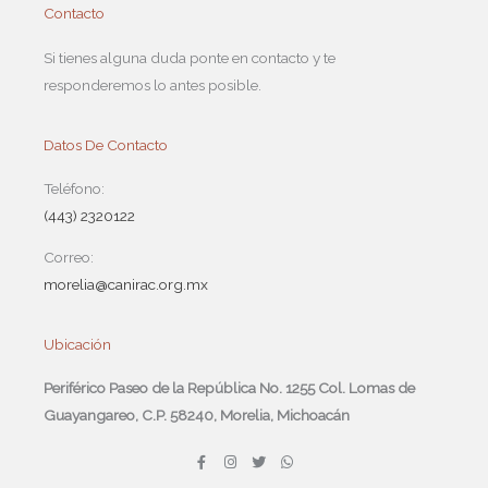
Contacto
Si tienes alguna duda ponte en contacto y te
responderemos lo antes posible.
Datos De Contacto
Teléfono:
(443) 2320122
Correo:
morelia@canirac.org.mx
Ubicación
Periférico Paseo de la República No. 1255 Col. Lomas de
Guayangareo, C.P. 58240, Morelia, Michoacán
F
I
T
W
a
n
w
h
c
s
i
a